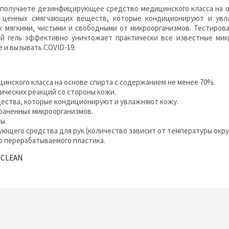
ы получаете дезинфицирующее средство медицинского класса на о
м ценных смягчающих веществ, которые кондиционируют и увл
х мягкими, чистыми и свободными от микроорганизмов. Тестирова
й гель эффективно уничтожает практически все известные микр
 и вызывать COVID-19.
нского класса на основе спирта с содержанием не менее 70%.
ических реакций со стороны кожи.
ства, которые кондиционируют и увлажняют кожу.
раненных микроорганизмов.
ы.
ющего средства для рук (количество зависит от температуры окру
 перерабатываемого пластика.
LCLEAN