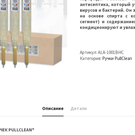
антисептика, который 
вирусов и бактерий. О
на основе спирта с к
сегмент) и содержани
кондиционируют и увла
Артикул:
ALA-1001BHC
Категория:
Ручки PullClean
Описание
Детали
ЧЕК PULLCLEAN®