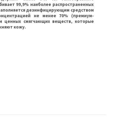
убивает 99,9% наиболее распространенных
н заполняется дезинфицирующим средством
онцентрацией не менее 70% (премиум-
ем ценных смягчающих веществ, которые
жняют кожу.