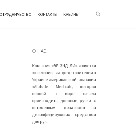
ОТРУДНИЧЕСТВО
КОНТАКТЫ
КАБИНЕТ
О НАС
Компания «ЭР ЭНД ДИ» является
эксклюзивным представителем в
Украине американской компании
«Altitude Medical», которая
первой в мире начала
производить дверные ручки с
встроенным дозатором и
дезинфицирующих средством
для рук.