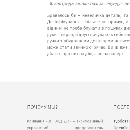
картридж змінюється за секунду – не
Здавалось би – невеличка деталь, та 
Дезінфікування – більше не примус, а
віднині не треба блукати в пошуках ди
руки. І перші, й другі почувають себе 
ручки з вбудованим дозатором антисепти
може стати звичною річчю. Ви ж вже 
дбаєте про них на ділі, а не на папері.
ПОЧЕМУ МЫ?
ПОСЛЕ
Компания «ЭР ЭНД ДИ» – эксклюзивный
Турбота 
украинский представитель
OpenCle