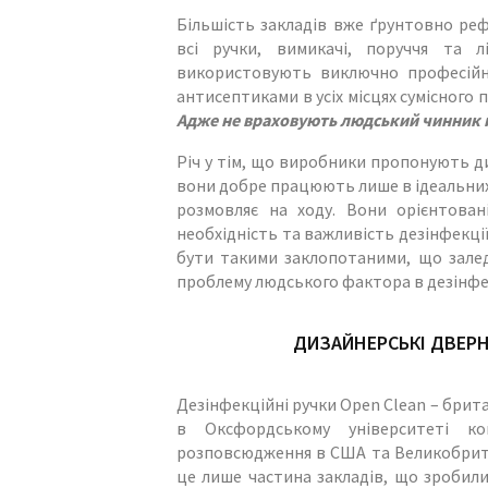
Більшість закладів вже ґрунтовно реф
всі ручки, вимикачі, поруччя та лі
використовують виключно професійні
антисептиками в усіх місцях сумісного
Адже не враховують людський чинник й
Річ у тім, що виробники пропонують дис
вони добре працюють лише в ідеальних у
розмовляє на ходу. Вони орієнтован
необхідність та важливість дезінфекці
бути такими заклопотаними, що заледв
проблему людського фактора в дезінфек
ДИЗАЙНЕРСЬКІ ДВЕРН
Дезінфекційні ручки Open Clean – брита
в Оксфордському університеті ко
розповсюдження в США та Великобрит
це лише частина закладів, що зробили 