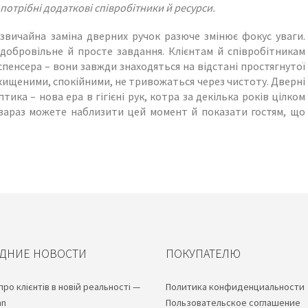
 потрібні додаткові співробітники й ресурси.
звичайна заміна дверних ручок разюче змінює фокус уваги.
 добровільне й просте завдання. Клієнтам й співробітникам
спенсера – вони завжди знаходяться на відстані простягнутої
захищеними, спокійними, не тривожаться через чистоту. Дверні
ка – нова ера в гігієні рук, котра за декілька років цілком
зараз можете наблизити цей момент й показати гостям, що
ДНИЕ НОВОСТИ
ПОКУПАТЕЛЮ
про клієнтів в новій реальності —
Политика конфиденциальности
an
Пользовательское соглашение