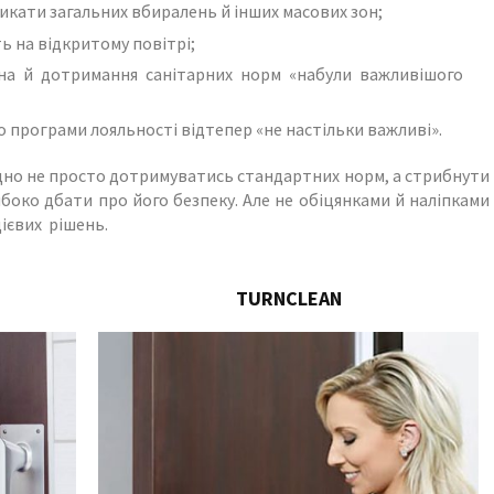
икати загальних вбиралень й інших масових зон;
ь на відкритому повітрі;
єна й дотримання санітарних норм «набули важливішого
 програми лояльності відтепер «не настільки важливі».
ідно не просто дотримуватись стандартних норм, а стрибнути
боко дбати про його безпеку. Але не обіцянками й наліпками
дієвих рішень.
TURNCLEAN