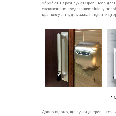
обробки. Наразі ручки Open Clean досту
ексклюзивно представляє лінійку виробі
країною у світі, де можна придбати ці о
ЧО
Давно відомо, що ручки дверей – точки