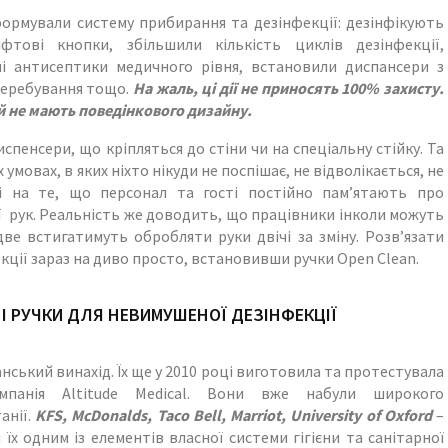
ормували систему прибирання та дезінфекції: дезінфікують
фтові кнопки, збільшили кількість циклів дезінфекції,
 антисептики медичного рівня, встановили диспансери з
 перебування тощо.
На жаль, ці дії не приносять 100% захисту.
 не мають поведінкового дизайну.
пенсери, що кріпляться до стіни чи на спеціальну стійку. Та
мовах, в яких ніхто нікуди не поспішає, не відволікається, не
і на те, що персонал та гості постійно пам’ятають про
ї рук. Реальність же доводить, що працівники інколи можуть
е встигатимуть обробляти руки двічі за зміну. Розв’язати
ції зараз на диво просто, встановивши ручки Open Clean.
І РУЧКИ ДЛЯ НЕВИМУШЕНОЇ ДЕЗІНФЕКЦІЇ
нський винахід. Їх ще у 2010 році виготовила та протестувала
мпанія Altitude Medical. Вони вже набули широкого
анії.
KFS
,
McDonalds
,
Taco
Bell
,
Marriot
,
University
of
Oxford
–
їх одним із елементів власної системи гігієни та санітарної