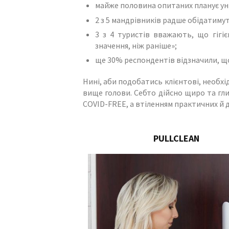
майже половина опитаних планує ун
2 з 5 мандрівників радше обідатимут
3 з 4 туристів вважають, що гігі
значення, ніж раніше»;
ще 30% респондентів відзначили, що
Нині, аби подобатись клієнтові, необх
вище голови. Себто дійсно щиро та гли
COVID-FREE, а втіленням практичних й 
PULLCLEAN