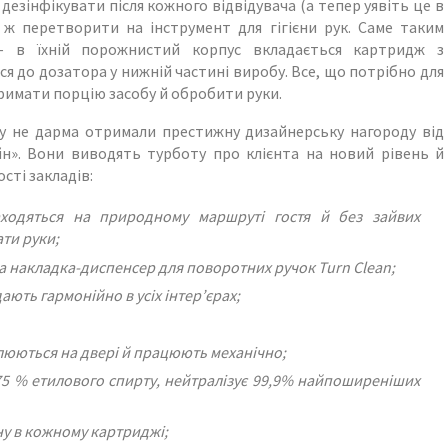
езінфікувати після кожного відвідувача (а тепер уявіть це в
 ж перетворити на інструмент для гігієни рук. Саме таким
– в їхній порожнистий корпус вкладається картридж з
я до дозатора у нижній частині виробу. Все, що потрібно для
тримати порцію засобу й обробити руки.
у не дарма отримали престижну дизайнерську нагороду від
н». Вони виводять турботу про клієнта на новий рівень й
сті закладів:
ходяться на природному маршруті гостя й без зайвих
ти руки;
а накладка-диспенсер для поворотних ручок
Turn
Clean
;
ють гармонійно в усіх інтер’єрах;
люються на двері й працюють механічно;
75 % етилового спирту, нейтралізує 99,9% найпоширеніших
ину в кожному картриджі;