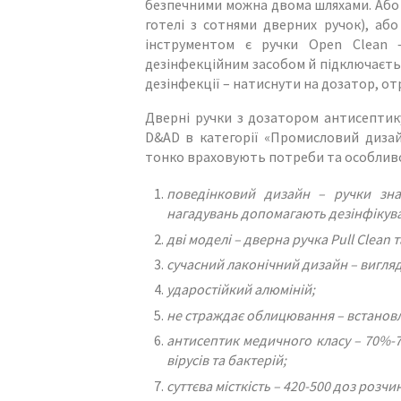
безпечними можна двома шляхами. Або д
готелі з сотнями дверних ручок), або
інструментом є ручки Open Clean 
дезінфекційним засобом й підключаєтьс
дезінфекції – натиснути на дозатор, о
Дверні ручки з дозатором антисептик
D&AD в категорії «Промисловий дизай
тонко враховують потреби та особливо
поведінковий дизайн – ручки зна
нагадувань допомагають дезінфікува
дві моделі – дверна ручка
Pull
Clean
т
сучасний лаконічний дизайн – вигляда
ударостійкий алюміній;
не страждає облицювання – встанов
антисептик медичного класу – 70%-
вірусів та бактерій;
суттєва місткість – 420-500 доз розч